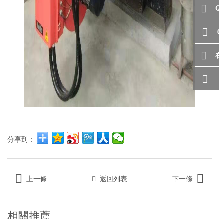
分享到：
上一條
返回列表
下一條
相關推薦